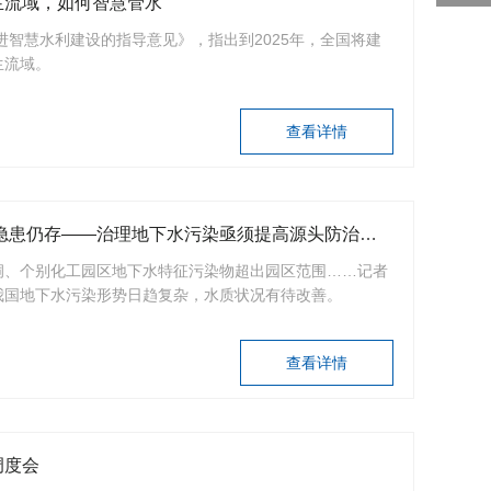
生流域，如何智慧管水
进智慧水利建设的指导意见》，指出到2025年，全国将建
生流域。
查看详情
经参调查｜治污重拳高悬 排污隐患仍存——治理地下水污染亟须提高源头防治能力
洞、个别化工园区地下水特征污染物超出园区范围……记者
我国地下水污染形势日趋复杂，水质状况有待改善。
查看详情
调度会