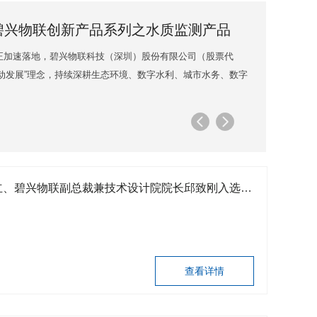
| 碧兴物联创新产品系列之水质监测产品
正加速落地，碧兴物联科技（深圳）股份有限公司（股票代
创新驱动发展”理念，持续深耕生态环境、数字水利、城市水务、数字
、物联网、大数据等前沿技术与行业需求深度融合，推出一系
及解决方案。在水质监测产品方面，碧兴物联依托二十年技术
的数智化转型，突破传统监测局限，构建全流程数智化监测体
、高效的技术支撑。
全国工商联人工智能委员会成立、碧兴物联副总裁兼技术设计院院长邱致刚入选委员
查看详情